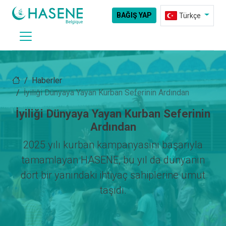
BAĞIŞ YAP
Türkçe
Haberler
İyiliği Dünyaya Yayan Kurban Seferinin Ardından
İyiliği Dünyaya Yayan Kurban Seferinin
Ardından
2025 yılı kurban kampanyasını başarıyla
tamamlayan HASENE, bu yıl da dünyanın
dört bir yanındaki ihtiyaç sahiplerine umut
taşıdı.