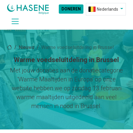
DONEREN
Nederlands
Nieuws
Warme voedseluitdeling in Brussel
Warme voedseluitdeling in Brussel
Met jouw donaties aan de donatiecategorie
'Warme Maaltijden in Europa' op onze
website hebben we op zondag 13 februari
warme maaltijden uitgedeeld aan veel
mensen in nood in Brussel.