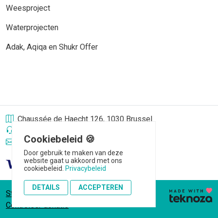
Weesproject
Waterprojecten
Adak, Aqiqa en Shukr Offer
Chaussée de Haecht 126, 1030 Brussel
+32 485 12 15 30
Cookiebeleid 🍪
info@hasene.be
Door gebruik te maken van deze
website gaat u akkoord met ons
cookiebeleid.
Privacybeleid
DETAILS
ACCEPTEREN
Statuten
|
Privacy
|
Cookiebeleid
|
Controleer donatie