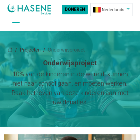
DONEREN
Nederlands
Projecten
Onderwijsproject
Onderwijsproject
10% van de kinderen in de wereld, kunnen
niet naar school gaan, en moeten werken.
Raak het leven van deze kinderen aan met
uw donaties!