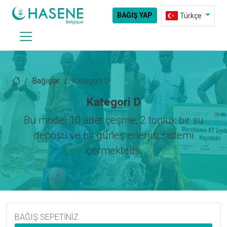
BAĞIŞ YAP
Türkçe
Bağışlar
Kategori D
Kategori D
Bu model 10 adet çeşme, 2 tonluk bir su
deposu ve bir güneş enerjisi sistemi
içermektedir.
BAĞIŞ SEPETINIZ