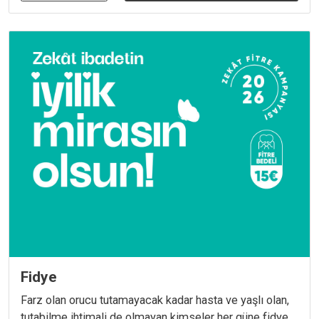
Fidye
Farz olan orucu tutamayacak kadar hasta ve yaşlı olan,
tutabilme ihtimali de olmayan kimseler her güne fidye