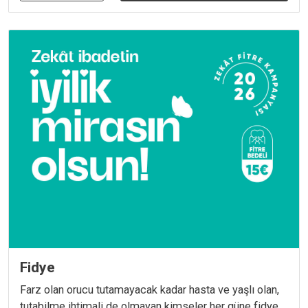
Fidye
Farz olan orucu tutamayacak kadar hasta ve yaşlı olan,
tutabilme ihtimali de olmayan kimseler her güne fidye