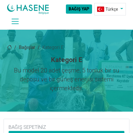
BAĞIŞ YAP
Türkçe
Bağışlar
Kategori E
Kategori E
Bu model 20 adet çeşme, 5 tonluk bir su
deposu ve bir güneş enerjisi sistemi
içermektedir.
BAĞIŞ SEPETINIZ