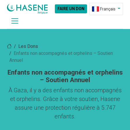
FAIRE UN DON
Français
Les Dons
Enfants non accompagnés et orphelins – Soutien
Annuel
Enfants non accompagnés et orphelins
– Soutien Annuel
À Gaza, il y a des enfants non accompagnés
et orphelins. Grâce à votre soutien, Hasene
assure une protection régulière à 5.747
enfants.