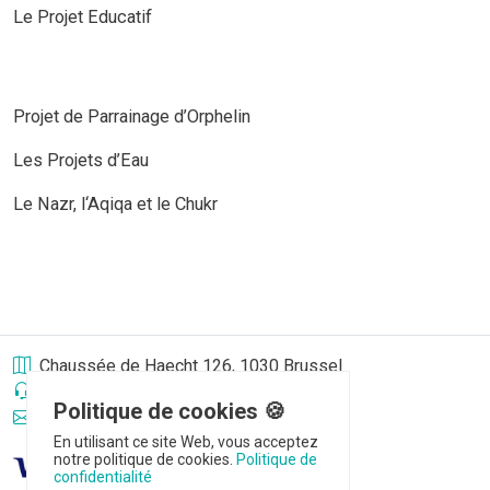
Le Projet Educatif
Projet de Parrainage d’Orphelin
Les Projets d’Eau
Le Nazr, l‘Aqiqa et le Chukr
Chaussée de Haecht 126, 1030 Brussel
+32 485 12 15 30
Politique de cookies 🍪
info@hasene.be
En utilisant ce site Web, vous acceptez
notre politique de cookies.
Politique de
confidentialité