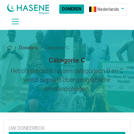
DONEREN
Nederlands
Donaties
Categorie C
Categorie C
Het prijsverschil tussen categorieën B en C
wordt bepaald door geografische
omstandigheden.
UW DONEERBOX